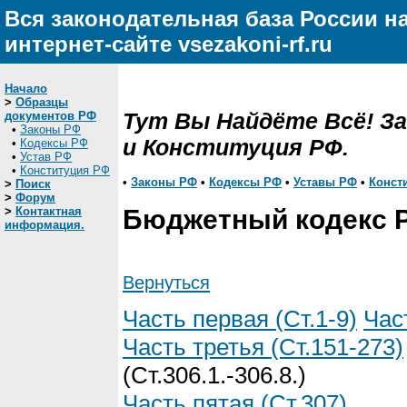
Вся законодательная база России н
интернет-сайте vsezakoni-rf.ru
Начало
>
Образцы
Тут Вы Найдёте Всё! З
документов РФ
•
Законы РФ
и Конституция РФ.
•
Кодексы РФ
•
Устав РФ
•
Конституция РФ
•
Законы РФ
•
Кодексы РФ
•
Уставы РФ
•
Конст
>
Поиск
>
Форум
>
Контактная
Бюджетный кодекс 
информация.
Вернуться
Часть первая (Ст.1-9)
Час
Часть третья (Ст.151-273)
(Ст.306.1.-306.8.)
Часть пятая (Ст.307)