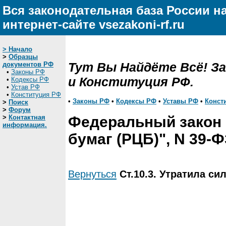
Вся законодательная база России н
интернет-сайте vsezakoni-rf.ru
> Начало
>
Образцы
Тут Вы Найдёте Всё! З
документов РФ
•
Законы РФ
и Конституция РФ.
•
Кодексы РФ
•
Устав РФ
•
Конституция РФ
•
Законы РФ
•
Кодексы РФ
•
Уставы РФ
•
Конст
>
Поиск
>
Форум
>
Контактная
Федеральный закон 
информация.
бумаг (РЦБ)", N 39-Ф
Вернуться
Ст.10.3. Утратила си