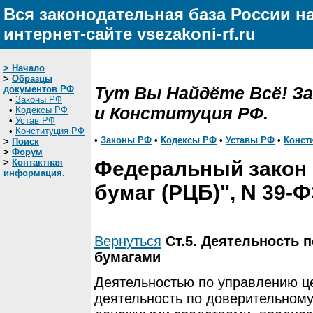
Вся законодательная база России н
интернет-сайте vsezakoni-rf.ru
> Начало
>
Образцы
Тут Вы Найдёте Всё! З
документов РФ
•
Законы РФ
и Конституция РФ.
•
Кодексы РФ
•
Устав РФ
•
Конституция РФ
•
Законы РФ
•
Кодексы РФ
•
Уставы РФ
•
Конст
>
Поиск
>
Форум
>
Контактная
Федеральный закон 
информация.
бумаг (РЦБ)", N 39-Ф
Вернуться
Ст.5. Деятельность
бумагами
Деятельностью по управлению ц
деятельность по доверительном