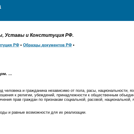
а
ы, Уставы и Конституция РФ.
итуция РФ
•
Образцы документов РФ
•
ом. ...
бод человека и гражданина независимо от пола, расы, национальности, 
ношения к религии, убеждений, принадлежности к общественным объедин
ения прав граждан по признакам социальной, расовой, национальной, 
оды и равные возможности для их реализации.