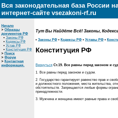
Вся законодательная база России н
интернет-сайте vsezakoni-rf.ru
Начало
>
Образцы
Тут Вы Найдёте Всё! Законы, Кодекс
документов РФ
•
Законы РФ
•
Законы РФ
•
Кодексы РФ
•
Уставы РФ
•
Конст
•
Кодексы РФ
•
Устав РФ
Конституция РФ
•
Конституция РФ
>
Поиск
>
Форум
>
Контактная
Вернуться
Ст.19. Все равны перед законом и суд
информация.
1. Все равны перед законом и судом.
2. Государство гарантирует равенство прав и сво
и должностного положения, места жительства, от
обстоятельств. Запрещаются любые формы огранич
принадлежности.
3. Мужчина и женщина имеют равные права и своб