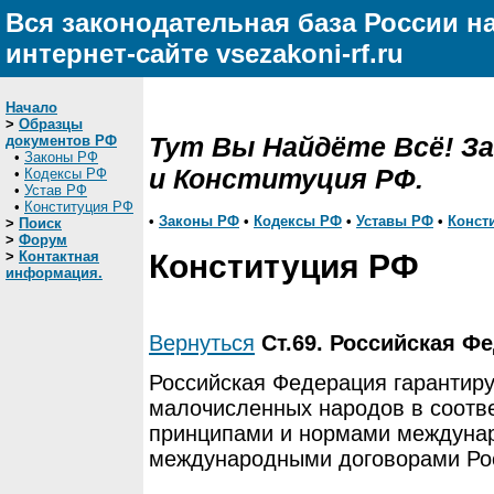
Вся законодательная база России н
интернет-сайте vsezakoni-rf.ru
Начало
>
Образцы
Тут Вы Найдёте Всё! З
документов РФ
•
Законы РФ
и Конституция РФ.
•
Кодексы РФ
•
Устав РФ
•
Конституция РФ
•
Законы РФ
•
Кодексы РФ
•
Уставы РФ
•
Конст
>
Поиск
>
Форум
>
Контактная
Конституция РФ
информация.
Вернуться
Ст.69. Российская Фе
Российская Федерация гарантиру
малочисленных народов в соотв
принципами и нормами междунар
международными договорами Ро