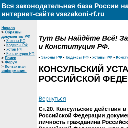
Вся законодательная база России н
интернет-сайте vsezakoni-rf.ru
Начало
>
Образцы
Тут Вы Найдёте Всё! З
документов РФ
•
Законы РФ
и Конституция РФ.
•
Кодексы РФ
•
Устав РФ
•
Конституция РФ
•
Законы РФ
•
Кодексы РФ
•
Уставы РФ
•
Конст
>
Поиск
>
Форум
>
Контактная
КОНСУЛЬСКИЙ УСТ
информация.
РОССИЙСКОЙ ФЕДЕ
Вернуться
Ст.20. Консульские действия 
Российской Федерации докуме
личность гражданина Российс