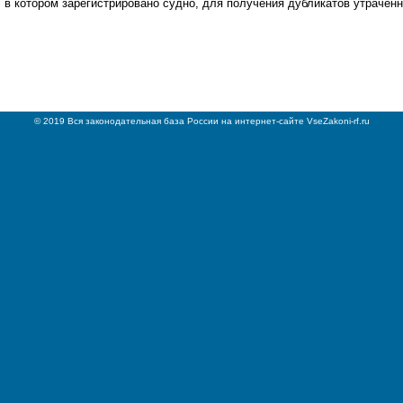
, в котором зарегистрировано судно, для получения дубликатов утрачен
© 2019 Вся законодательная база России на интернет-сайте VseZakoni-rf.ru