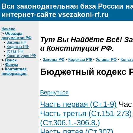
Вся законодательная база России н
интернет-сайте vsezakoni-rf.ru
Начало
>
Образцы
Тут Вы Найдёте Всё! З
документов РФ
•
Законы РФ
и Конституция РФ.
•
Кодексы РФ
•
Устав РФ
•
Конституция РФ
•
Законы РФ
•
Кодексы РФ
•
Уставы РФ
•
Конст
>
Поиск
>
Форум
>
Контактная
Бюджетный кодекс 
информация.
Вернуться
Часть первая (Ст.1-9)
Част
Часть третья (Ст.151-273)
(Ст.306.1.-306.8.)
Часть пятая (Ст.307)