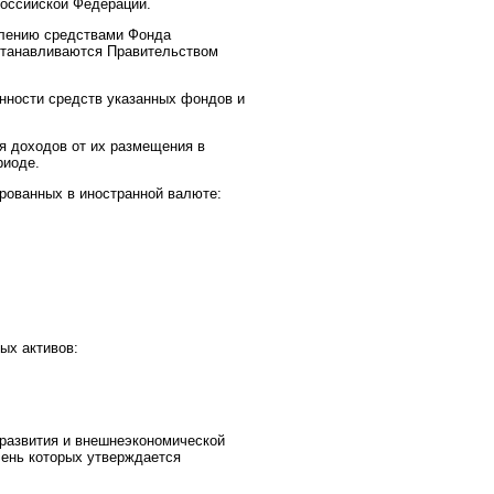
оссийской Федерации.
влению средствами Фонда
устанавливаются Правительством
нности средств указанных фондов и
я доходов от их размещения в
риоде.
рованных в иностранной валюте:
ых активов:
к развития и внешнеэкономической
чень которых утверждается