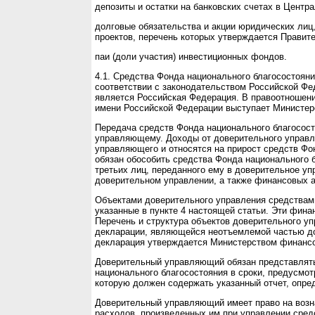
депозиты и остатки на банковских счетах в Центр
долговые обязательства и акции юридических лиц
проектов, перечень которых утверждается Правит
паи (доли участия) инвестиционных фондов.
4.1. Средства Фонда национального благосостоян
соответствии с законодательством Российской Фе
является Российская Федерация. В правоотношени
имени Российской Федерации выступает Министер
Передача средств Фонда национального благосост
управляющему. Доходы от доверительного управл
управляющего и относятся на прирост средств Ф
обязан обособить средства Фонда национального 
третьих лиц, переданного ему в доверительное уп
доверительном управлении, а также финансовых а
Объектами доверительного управления средствами
указанные в пункте 4 настоящей статьи. Эти фина
Перечень и структура объектов доверительного уп
декларации, являющейся неотъемлемой частью до
декларация утверждается Министерством финансо
Доверительный управляющий обязан представлять
национального благосостояния в сроки, предусмот
которую должен содержать указанный отчет, опре
Доверительный управляющий имеет право на возн
расходов, произведенных им при управлении сред