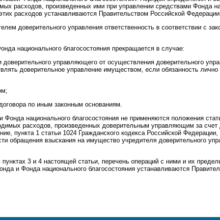
ых расходов, произведенных ими при управлении средствами Фонда на
тих расходов устанавливаются Правительством Российской Федерации
лем доверительного управления ответственность в соответствии с за
онда национального благосостояния прекращается в случае:
и доверительного управляющего от осуществления доверительного упра
влять доверительное управление имуществом, если обязанность лично
ом;
 договора по иным законным основаниям.
и Фонда национального благосостояния не применяются положения стат
одимых расходов, произведенных доверительным управляющим за счет 
ие, пункта 1 статьи 1024 Гражданского кодекса Российской Федерации, а
сти обращения взыскания на имущество учредителя доверительного упр
 пунктах 3 и 4 настоящей статьи, перечень операций с ними и их пред
онда и Фонда национального благосостояния устанавливаются Правите