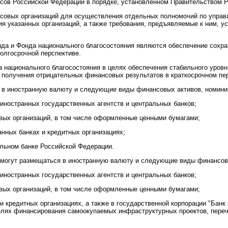
ов Российской Федерации в порядке, установленном Правительством Р
совых организаций для осуществления отдельных полномочий по упра
ия указанных организаций, а также требования, предъявляемые к ним, 
да и Фонда национального благосостояния являются обеспечение сохра
олгосрочной перспективе.
 национального благосостояния в целях обеспечения стабильного уровн
 получения отрицательных финансовых результатов в краткосрочном пе
я в иностранную валюту и следующие виды финансовых активов, номини
иностранных государственных агентств и центральных банков;
ых организаций, в том числе оформленные ценными бумагами;
анных банках и кредитных организациях;
альном банке Российской Федерации.
я могут размещаться в иностранную валюту и следующие виды финансов
иностранных государственных агентств и центральных банков;
ых организаций, в том числе оформленные ценными бумагами;
 и кредитных организациях, а также в государственной корпорации "Бан
целях финансирования самоокупаемых инфраструктурных проектов, пере