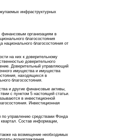
оокупаемых инфраструктурных
м финансовым организациям в
ционального благосостояния
а национального благосостояния от
ости на них к доверительному
ственностью доверительного
вление. Доверительный управляющий
венного имущества и имущества
остояния, находящихся в
ьного благосостояния.
тва и другие финансовые активы,
твии с пунктом 5 настоящей статьи.
казываются в инвестиционной
агосостояния. Инвестиционная
и по управлению средствами Фонда
в квартал. Состав информации,
 также на возмещение необходимых
ыплаты вознаграждения