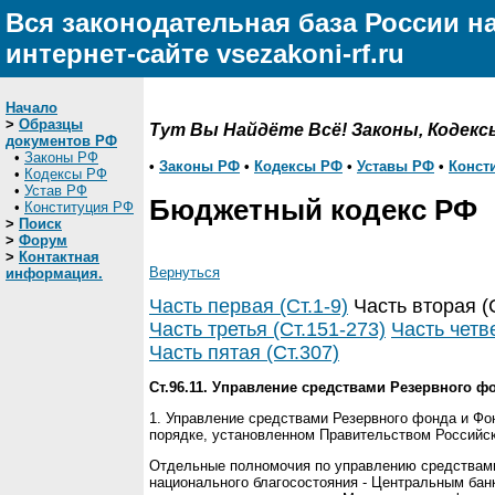
Вся законодательная база России н
интернет-сайте vsezakoni-rf.ru
Начало
>
Образцы
Тут Вы Найдёте Всё! Законы, Кодекс
документов РФ
•
Законы РФ
•
Законы РФ
•
Кодексы РФ
•
Уставы РФ
•
Конст
•
Кодексы РФ
•
Устав РФ
Бюджетный кодекс РФ
•
Конституция РФ
>
Поиск
>
Форум
>
Контактная
Вернуться
информация.
Часть первая (Ст.1-9)
Часть вторая (
Часть третья (Ст.151-273)
Часть четве
Часть пятая (Ст.307)
Ст.96.11. Управление средствами Резервного 
1. Управление средствами Резервного фонда и Ф
порядке, установленном Правительством Российс
Отдельные полномочия по управлению средствами
национального благосостояния - Центральным ба