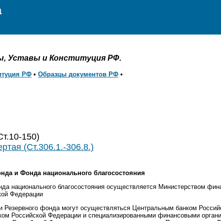
а
ы, Уставы и Конституция РФ.
итуция РФ
•
Образцы документов РФ
•
Ст.10-150)
ртая (Ст.306.1.-306.8.)
фонда и Фонда национального благосостояния
онда национального благосостояния осуществляется Министерством фин
кой Федерации
 Резервного фонда могут осуществляться Центральным банком Россий
нком Российской Федерации и специализированными финансовыми органи