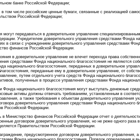
альном банке Российской Федерации;
, в том числе российские ценные бумаги, связанные с реализацией сам
ельством Российской Федерации;
ия могут передаваться в доверительное управление специализированны
дерации. Учредителем доверительного управления средствами Фонда на
ях в связи с учреждением доверительного управления средствами Фонд
ство финансов Российской Федерации.
ояния в доверительное управление не влечет перехода права собственн
ения средствами Фонда национального благосостояния не являются соб
онда национального благосостояния, переданных в доверительное упра
благосостояния, переданные ему в доверительное управление, от собст
равление, путем отдельного учета средств Фонда национального благос
ктивов, полученных в процессе управления средствами Фонда национал
 Фонда национального благосостояния могут выступать денежные средс
нсовые активы должны отвечать требованиям, установленным в соответс
равления, а также требования к объектам доверительного управления у
говора доверительного управления средствами Фонда национального бл
в Российской Федерации.
 в Министерство финансов Российской Федерации отчет о деятельност
ренные договором доверительного управления, но не реже одного раза 
деляется Правительством Российской Федерации.
аграждение, предусмотренное договором доверительного управления, а
ствами Фонда национального благосостояния. Порядок определения и в