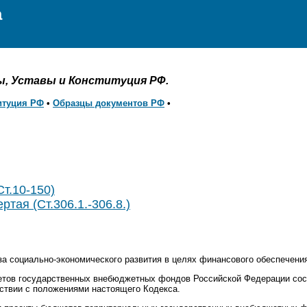
а
ы, Уставы и Конституция РФ.
итуция РФ
•
Образцы документов РФ
•
Ст.10-150)
ртая (Ст.306.1.-306.8.)
за социально-экономического развития в целях финансового обеспечени
етов государственных внебюджетных фондов Российской Федерации сос
ствии с положениями настоящего Кодекса.