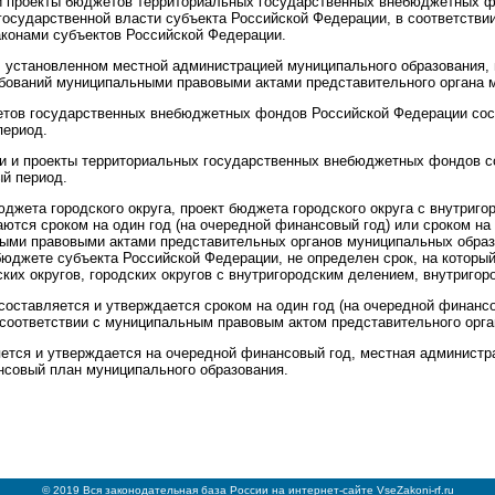
и проекты бюджетов территориальных государственных внебюджетных ф
осударственной власти субъекта Российской Федерации, в соответстви
аконами субъектов Российской Федерации.
, установленном местной администрацией муниципального образования, 
бований муниципальными правовыми актами представительного органа м
етов государственных внебюджетных фондов Российской Федерации сос
период.
ии и проекты территориальных государственных внебюджетных фондов 
ый период.
джета городского округа, проект бюджета городского округа с внутриг
ются сроком на один год (на очередной финансовый год) или сроком на
ными правовыми актами представительных органов муниципальных образ
бюджете субъекта Российской Федерации, не определен срок, на которы
их округов, городских округов с внутригородским делением, внутригор
составляется и утверждается сроком на один год (на очередной финансо
соответствии с муниципальным правовым актом представительного орган
яется и утверждается на очередной финансовый год, местная администр
нсовый план муниципального образования.
© 2019 Вся законодательная база России на интернет-сайте VseZakoni-rf.ru