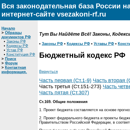
Вся законодательная база России н
интернет-сайте vsezakoni-rf.ru
Начало
>
Образцы
Тут Вы Найдёте Всё! Законы, Кодекс
документов РФ
•
Законы РФ
•
Законы РФ
•
Кодексы РФ
•
Уставы РФ
•
Конст
•
Кодексы РФ
•
Устав РФ
Бюджетный кодекс РФ
•
Конституция РФ
>
Поиск
>
Форум
>
Контактная
Вернуться
информация.
Часть первая (Ст.1-9)
Часть вторая (
Часть третья (Ст.151-273)
Часть четве
Часть пятая (Ст.307)
Ст.169. Общие положения
1. Проект бюджета составляется на основе прогно
2. Проект федерального бюджета и проекты бюдж
Правительством Российской Федерации, в соответ