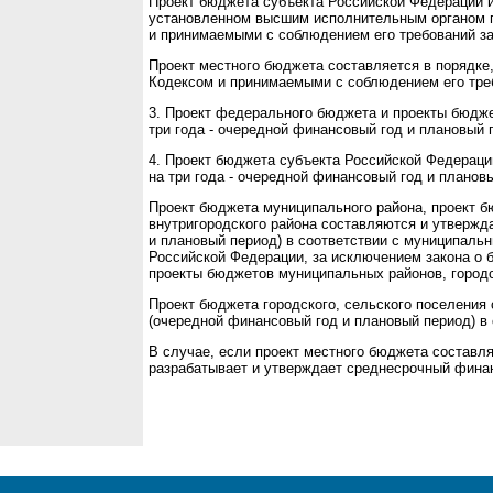
Проект бюджета субъекта Российской Федерации 
установленном высшим исполнительным органом г
и принимаемыми с соблюдением его требований з
Проект местного бюджета составляется в порядке
Кодексом и принимаемыми с соблюдением его тре
3. Проект федерального бюджета и проекты бюдж
три года - очередной финансовый год и плановый 
4. Проект бюджета субъекта Российской Федерац
на три года - очередной финансовый год и планов
Проект бюджета муниципального района, проект бю
внутригородского района составляются и утвержда
и плановый период) в соответствии с муниципаль
Российской Федерации, за исключением закона о 
проекты бюджетов муниципальных районов, городск
Проект бюджета городского, сельского поселения 
(очередной финансовый год и плановый период) в 
В случае, если проект местного бюджета составл
разрабатывает и утверждает среднесрочный фина