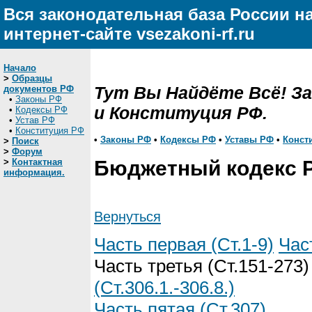
Вся законодательная база России н
интернет-сайте vsezakoni-rf.ru
Начало
>
Образцы
Тут Вы Найдёте Всё! З
документов РФ
•
Законы РФ
и Конституция РФ.
•
Кодексы РФ
•
Устав РФ
•
Конституция РФ
•
Законы РФ
•
Кодексы РФ
•
Уставы РФ
•
Конст
>
Поиск
>
Форум
>
Контактная
Бюджетный кодекс 
информация.
Вернуться
Часть первая (Ст.1-9)
Час
Часть третья (Ст.151-273
(Ст.306.1.-306.8.)
Часть пятая (Ст.307)