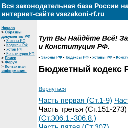
Вся законодательная база России н
интернет-сайте vsezakoni-rf.ru
Начало
>
Образцы
Тут Вы Найдёте Всё! З
документов РФ
•
Законы РФ
и Конституция РФ.
•
Кодексы РФ
•
Устав РФ
•
Конституция РФ
•
Законы РФ
•
Кодексы РФ
•
Уставы РФ
•
Конст
>
Поиск
>
Форум
>
Контактная
Бюджетный кодекс 
информация.
Вернуться
Часть первая (Ст.1-9)
Час
Часть третья (Ст.151-273
(Ст.306.1.-306.8.)
Часть пятая (Ст.307)