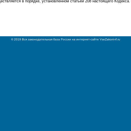
ествляется в порядке, установленном статьей 208 настоящего Кодекса.
© 2019 Вся законодательная база России на интернет-сайте VseZakoni-rf.ru