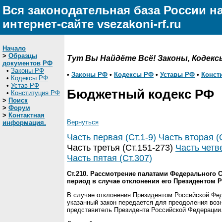
Вся законодательная база России н
интернет-сайте vsezakoni-rf.ru
Начало
>
Образцы
Тут Вы Найдёте Всё! Законы, Кодекс
документов РФ
•
Законы РФ
•
Законы РФ
•
Кодексы РФ
•
Уставы РФ
•
Конст
•
Кодексы РФ
•
Устав РФ
Бюджетный кодекс РФ
•
Конституция РФ
>
Поиск
>
Форум
>
Контактная
Вернуться
информация.
Часть первая (Ст.1-9)
Часть вторая (
Часть третья (Ст.151-273)
Часть четве
Часть пятая (Ст.307)
Ст.210. Рассмотрение палатами Федерального
период в случае отклонения его Президентом 
В случае отклонения Президентом Российской Фе
указанный закон передается для преодоления воз
представитель Президента Российской Федерации