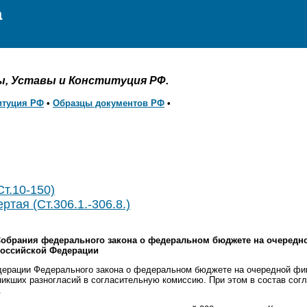
а
ы, Уставы и Конституция РФ.
итуция РФ
•
Образцы документов РФ
•
Ст.10-150)
ртая (Ст.306.1.-306.8.)
 Собрания федерального закона о федеральном бюджете на очеред
Российской Федерации
дерации Федерального закона о федеральном бюджете на очередной фи
никших разногласий в согласительную комиссию. При этом в состав сог
.