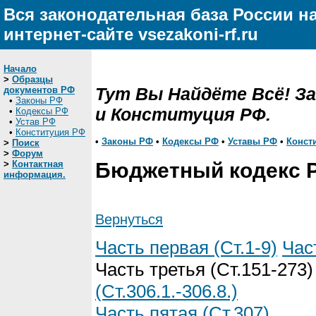
Вся законодательная база России н
интернет-сайте vsezakoni-rf.ru
Начало
>
Образцы
Тут Вы Найдёте Всё! З
документов РФ
•
Законы РФ
и Конституция РФ.
•
Кодексы РФ
•
Устав РФ
•
Конституция РФ
•
Законы РФ
•
Кодексы РФ
•
Уставы РФ
•
Конст
>
Поиск
>
Форум
>
Контактная
Бюджетный кодекс 
информация.
Вернуться
Часть первая (Ст.1-9)
Час
Часть третья (Ст.151-273
(Ст.306.1.-306.8.)
Часть пятая (Ст.307)