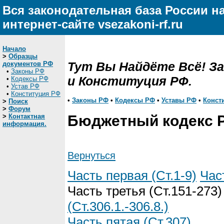
Вся законодательная база России н
интернет-сайте vsezakoni-rf.ru
Начало
>
Образцы
Тут Вы Найдёте Всё! З
документов РФ
•
Законы РФ
и Конституция РФ.
•
Кодексы РФ
•
Устав РФ
•
Конституция РФ
•
Законы РФ
•
Кодексы РФ
•
Уставы РФ
•
Конст
>
Поиск
>
Форум
>
Контактная
Бюджетный кодекс 
информация.
Вернуться
Часть первая (Ст.1-9)
Час
Часть третья (Ст.151-273
(Ст.306.1.-306.8.)
Часть пятая (Ст.307)