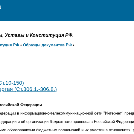
а
ы, Уставы и Конституция РФ.
итуция РФ
•
Образцы документов РФ
•
Ст.10-150)
ртая (Ст.306.1.-306.8.)
Российской Федерации
дерации в информационно-телекоммуникационной сети "Интернет" предн
дерации и об организации бюджетного процесса в Российской Федераци
ыми образованиями бюджетных полномочий и их участии в отношениях,