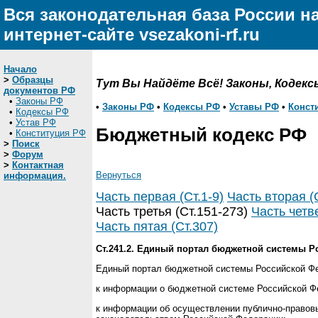
Вся законодательная база России н
интернет-сайте vsezakoni-rf.ru
Начало
>
Образцы
Тут Вы Найдёте Всё! Законы, Кодекс
документов РФ
•
Законы РФ
•
Законы РФ
•
Кодексы РФ
•
Уставы РФ
•
Конст
•
Кодексы РФ
•
Устав РФ
Бюджетный кодекс РФ
•
Конституция РФ
>
Поиск
>
Форум
>
Контактная
Вернуться
информация.
Часть первая (Ст.1-9)
Часть вторая (
Часть третья (Ст.151-273)
Часть четве
Часть пятая (Ст.307)
Ст.241.2. Единый портал бюджетной системы 
Единый портал бюджетной системы Российской Фе
к информации о бюджетной системе Российской Фе
к информации об осуществлении публично-правов