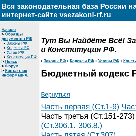
Вся законодательная база России н
интернет-сайте vsezakoni-rf.ru
Начало
>
Образцы
Тут Вы Найдёте Всё! З
документов РФ
•
Законы РФ
и Конституция РФ.
•
Кодексы РФ
•
Устав РФ
•
Конституция РФ
•
Законы РФ
•
Кодексы РФ
•
Уставы РФ
•
Конст
>
Поиск
>
Форум
>
Контактная
Бюджетный кодекс 
информация.
Вернуться
Часть первая (Ст.1-9)
Час
Часть третья (Ст.151-273
(Ст.306.1.-306.8.)
Часть пятая (Ст.307)