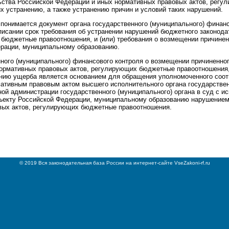
ства Российской Федерации и иных нормативных правовых актов, рег
их устранению, а также устранению причин и условий таких нарушений.
 понимается документ органа государственного (муниципального) финан
писании срок требования об устранении нарушений бюджетного законод
 бюджетные правоотношения, и (или) требования о возмещении причине
ерации, муниципальному образованию.
нного (муниципального) финансового контроля о возмещении причиненн
нормативных правовых актов, регулирующих бюджетные правоотношения,
нию ущерба является основанием для обращения уполномоченного соо
ативным правовым актом высшего исполнительного органа государствен
й администрации государственного (муниципального) органа в суд с и
бъекту Российской Федерации, муниципальному образованию нарушение
вых актов, регулирующих бюджетные правоотношения.
© 2019 Вся законодательная база России на интернет-сайте VseZakoni-rf.ru