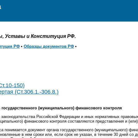
а
ы, Уставы и Конституция РФ.
итуция РФ
•
Образцы документов РФ
•
Ст.10-150)
ртая (Ст.306.1.-306.8.)
в государственного (муниципального) финансового контроля
о законодательства Российской Федерации и иных нормативных правовы
иципального) финансового контроля составляются представления и (или)
са понимается документ органа государственного (муниципального) фин
овленные в нем сроки или, если срок не указан, в течение 30 дней со 