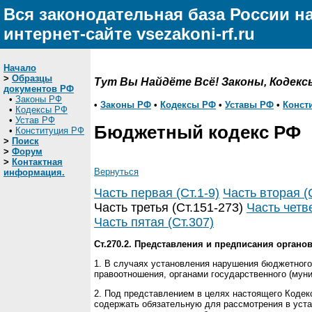
Вся законодательная база России н
интернет-сайте vsezakoni-rf.ru
Начало
>
Образцы
Тут Вы Найдёте Всё! Законы, Кодекс
документов РФ
•
Законы РФ
•
Законы РФ
•
Кодексы РФ
•
Уставы РФ
•
Конст
•
Кодексы РФ
•
Устав РФ
Бюджетный кодекс РФ
•
Конституция РФ
>
Поиск
>
Форум
>
Контактная
Вернуться
информация.
Часть первая (Ст.1-9)
Часть вторая (
Часть третья (Ст.151-273)
Часть четве
Часть пятая (Ст.307)
Ст.270.2. Представления и предписания органо
1. В случаях установления нарушения бюджетног
правоотношения, органами государственного (мун
2. Под представлением в целях настоящего Кодек
содержать обязательную для рассмотрения в устан