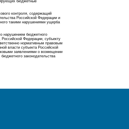
улирующих бюджетные
сового контроля, содержащий
ательства Российской Федерации и
нного такими нарушениями ущерба
ого нарушением бюджетного
 Российской Федерации, субъекту
тветственно нормативным правовым
ной власти субъекта Российской
сковыми заявлениями о возмещении
м бюджетного законодательства