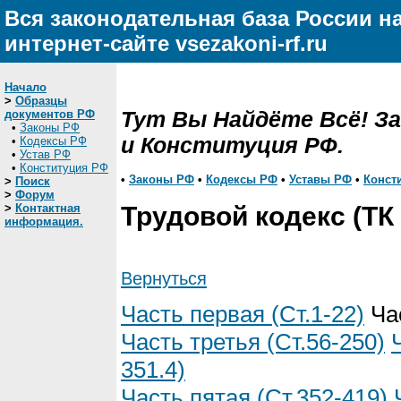
Вся законодательная база России н
интернет-сайте vsezakoni-rf.ru
Начало
>
Образцы
Тут Вы Найдёте Всё! З
документов РФ
•
Законы РФ
и Конституция РФ.
•
Кодексы РФ
•
Устав РФ
•
Конституция РФ
•
Законы РФ
•
Кодексы РФ
•
Уставы РФ
•
Конст
>
Поиск
>
Форум
>
Контактная
Трудовой кодекс (ТК
информация.
Вернуться
Часть первая (Ст.1-22)
Час
Часть третья (Ст.56-250)
351.4)
Часть пятая (Ст.352-419)