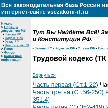
Вся законодательная база России н
интернет-сайте vsezakoni-rf.ru
Начало
>
Образцы
Тут Вы Найдёте Всё! З
документов РФ
•
Законы РФ
и Конституция РФ.
•
Кодексы РФ
•
Устав РФ
•
Конституция РФ
•
Законы РФ
•
Кодексы РФ
•
Уставы РФ
•
Конст
>
Поиск
>
Форум
>
Контактная
Трудовой кодекс (ТК
информация.
Вернуться
Часть первая (Ст.1-22)
Час
Часть третья (Ст.56-250)
351.4)
Часть пятая (Ст.352-419)