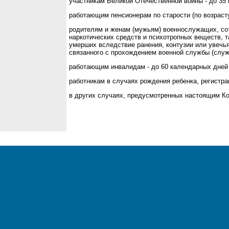
участникам Великой Отечественной войны - до 35 
работающим пенсионерам по старости (по возрасту
родителям и женам (мужьям) военнослужащих, сот
наркотических средств и психотропных веществ, 
умерших вследствие ранения, контузии или увечь
связанного с прохождением военной службы (служб
работающим инвалидам - до 60 календарных дней 
работникам в случаях рождения ребенка, регистра
в других случаях, предусмотренных настоящим К