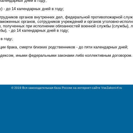
календарных дней в году;
) - до 14 календарных дней в году;
рудников органов внутренних дел, федеральной противопожарной служб
таможенных органов, сотрудников учреждений и органов уголовно-испол
я, полученных при исполнении обязанностей военной службы (службы), 
ы), - до 14 календарных дней в году;
в году;
ции брака, смерти близких родственников - до пяти календарных дней;
одексом, иными федеральными законами либо коллективным договором.
© 2019 Вся законодательная база России на интернет-сайте VseZakoni-rf.ru