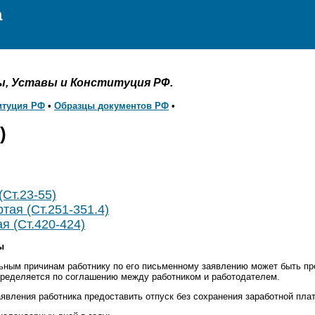
а
ы, Уставы и Конституция РФ.
итуция РФ
•
Образцы документов РФ
•
)
(Ст.23-55)
тая (Ст.251-351.4)
я (Ст.420-424)
ы
ным причинам работнику по его письменному заявлению может быть пр
пределяется по соглашению между работником и работодателем.
явления работника предоставить отпуск без сохранения заработной пла