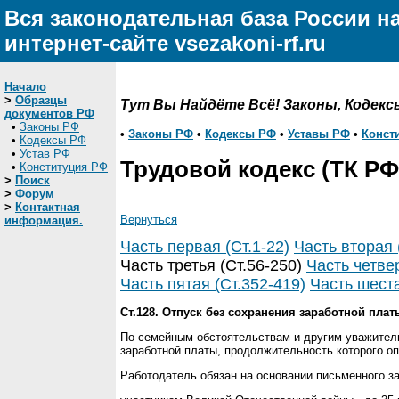
Вся законодательная база России н
интернет-сайте vsezakoni-rf.ru
Начало
>
Образцы
Тут Вы Найдёте Всё! Законы, Кодекс
документов РФ
•
Законы РФ
•
Законы РФ
•
Кодексы РФ
•
Уставы РФ
•
Конст
•
Кодексы РФ
•
Устав РФ
Трудовой кодекс (ТК РФ
•
Конституция РФ
>
Поиск
>
Форум
>
Контактная
Вернуться
информация.
Часть первая (Ст.1-22)
Часть вторая 
Часть третья (Ст.56-250)
Часть четвер
Часть пятая (Ст.352-419)
Часть шеста
Ст.128. Отпуск без сохранения заработной плат
По семейным обстоятельствам и другим уважитель
заработной платы, продолжительность которого о
Работодатель обязан на основании письменного за