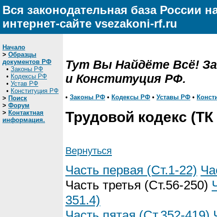
Вся законодательная база России н
интернет-сайте vsezakoni-rf.ru
Начало
>
Образцы
Тут Вы Найдёте Всё! З
документов РФ
•
Законы РФ
и Конституция РФ.
•
Кодексы РФ
•
Устав РФ
•
Конституция РФ
•
Законы РФ
•
Кодексы РФ
•
Уставы РФ
•
Конст
>
Поиск
>
Форум
>
Контактная
Трудовой кодекс (ТК
информация.
Вернуться
Часть первая (Ст.1-22)
Ча
Часть третья (Ст.56-250)
351.4)
Часть пятая (Ст.352-419)