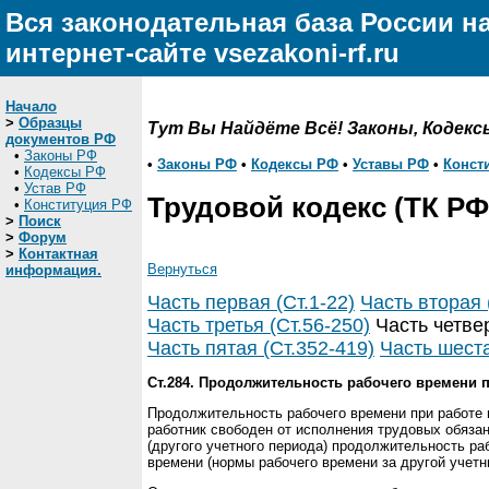
Вся законодательная база России н
интернет-сайте vsezakoni-rf.ru
Начало
>
Образцы
Тут Вы Найдёте Всё! Законы, Кодекс
документов РФ
•
Законы РФ
•
Законы РФ
•
Кодексы РФ
•
Уставы РФ
•
Конст
•
Кодексы РФ
•
Устав РФ
Трудовой кодекс (ТК РФ
•
Конституция РФ
>
Поиск
>
Форум
>
Контактная
Вернуться
информация.
Часть первая (Ст.1-22)
Часть вторая 
Часть третья (Ст.56-250)
Часть четвер
Часть пятая (Ст.352-419)
Часть шеста
Ст.284. Продолжительность рабочего времени 
Продолжительность рабочего времени при работе 
работник свободен от исполнения трудовых обязан
(другого учетного периода) продолжительность р
времени (нормы рабочего времени за другой учетн