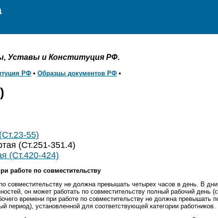
а
ы, Уставы и Конституция РФ.
итуция РФ
•
Образцы документов РФ
•
)
(Ст.23-55)
тая (Ст.251-351.4)
я (Ст.420-424)
при работе по совместительству
по совместительству не должна превышать четырех часов в день. В дни,
ностей, он может работать по совместительству полный рабочий день (с
абочего времени при работе по совместительству не должна превышать 
ый период), установленной для соответствующей категории работников.