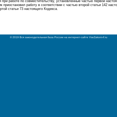
 при работе по совместительству, установленные частью первой настоя
ик приостановил работу в соответствии с частью второй статьи 142 наст
ертой статьи 73 настоящего Кодекса.
© 2019 Вся законодательная база России на интернет-сайте VseZakoni-rf.ru