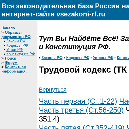
Вся законодательная база России н
интернет-сайте vsezakoni-rf.ru
Начало
>
Образцы
Тут Вы Найдёте Всё! З
документов РФ
•
Законы РФ
и Конституция РФ.
•
Кодексы РФ
•
Устав РФ
•
Конституция РФ
•
Законы РФ
•
Кодексы РФ
•
Уставы РФ
•
Конст
>
Поиск
>
Форум
>
Контактная
Трудовой кодекс (ТК
информация.
Вернуться
Часть первая (Ст.1-22)
Ча
Часть третья (Ст.56-250)
Ч
351.4)
Часть пятая (Ст.352-419)