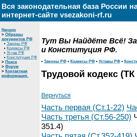
Вся законодательная база России н
интернет-сайте vsezakoni-rf.ru
Начало
>
Образцы
Тут Вы Найдёте Всё! З
документов РФ
•
Законы РФ
и Конституция РФ.
•
Кодексы РФ
•
Устав РФ
•
Конституция РФ
•
Законы РФ
•
Кодексы РФ
•
Уставы РФ
•
Конст
>
Поиск
>
Форум
>
Контактная
Трудовой кодекс (ТК
информация.
Вернуться
Часть первая (Ст.1-22)
Ча
Часть третья (Ст.56-250)
Ч
351.4)
Часть пятая (Ст.352-419)