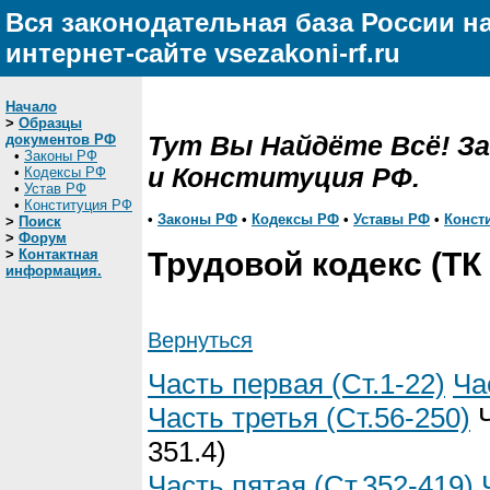
Вся законодательная база России н
интернет-сайте vsezakoni-rf.ru
Начало
>
Образцы
Тут Вы Найдёте Всё! З
документов РФ
•
Законы РФ
и Конституция РФ.
•
Кодексы РФ
•
Устав РФ
•
Конституция РФ
•
Законы РФ
•
Кодексы РФ
•
Уставы РФ
•
Конст
>
Поиск
>
Форум
>
Контактная
Трудовой кодекс (ТК
информация.
Вернуться
Часть первая (Ст.1-22)
Ча
Часть третья (Ст.56-250)
Ч
351.4)
Часть пятая (Ст.352-419)