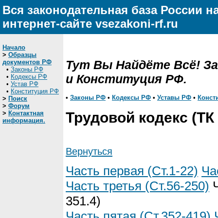
Вся законодательная база России н
интернет-сайте vsezakoni-rf.ru
Начало
>
Образцы
Тут Вы Найдёте Всё! З
документов РФ
•
Законы РФ
и Конституция РФ.
•
Кодексы РФ
•
Устав РФ
•
Конституция РФ
•
Законы РФ
•
Кодексы РФ
•
Уставы РФ
•
Конст
>
Поиск
>
Форум
>
Контактная
Трудовой кодекс (ТК
информация.
Вернуться
Часть первая (Ст.1-22)
Ча
Часть третья (Ст.56-250)
Ч
351.4)
Часть пятая (Ст.352-419)