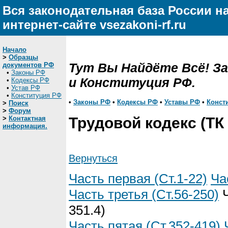
Вся законодательная база России н
интернет-сайте vsezakoni-rf.ru
Начало
>
Образцы
Тут Вы Найдёте Всё! З
документов РФ
•
Законы РФ
и Конституция РФ.
•
Кодексы РФ
•
Устав РФ
•
Конституция РФ
•
Законы РФ
•
Кодексы РФ
•
Уставы РФ
•
Конст
>
Поиск
>
Форум
>
Контактная
Трудовой кодекс (ТК
информация.
Вернуться
Часть первая (Ст.1-22)
Ча
Часть третья (Ст.56-250)
Ч
351.4)
Часть пятая (Ст.352-419)